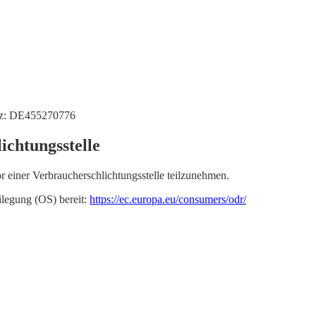
etz: DE455270776
ichtungsstelle
vor einer Verbraucherschlichtungsstelle teilzunehmen.
ilegung (OS) bereit:
https://ec.europa.eu/consumers/odr/