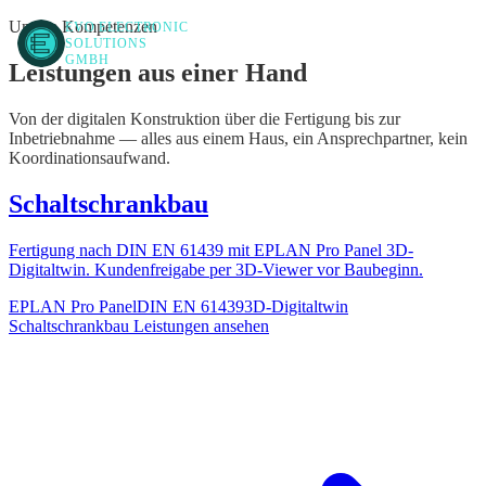
Unsere Kompetenzen
EVO ELECTRONIC
Über
Leistungen
Blog
Karri
SOLUTIONS
uns
GMBH
Leistungen aus einer Hand
Von der digitalen Konstruktion über die Fertigung bis zur
Inbetriebnahme — alles aus einem Haus, ein Ansprechpartner, kein
Koordinationsaufwand.
Schaltschrankbau
Fertigung nach DIN EN 61439 mit EPLAN Pro Panel 3D-
Digitaltwin. Kundenfreigabe per 3D-Viewer vor Baubeginn.
EPLAN Pro Panel
DIN EN 61439
3D-Digitaltwin
Schaltschrankbau
Leistungen ansehen