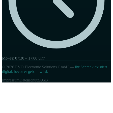
Mo–Fr: 07:30 – 17:00 Uhr
© 2026 EVO Electronic Solutions GmbH —
Ihr Schrank existiert
digital, bevor er gebaut wird.
Impressum
Datenschutz
AGB